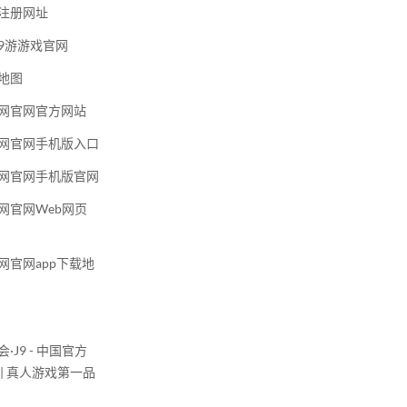
注册网址
9游游戏官网
地图
网官网官方网站
网官网手机版入口
网官网手机版官网
网官网Web网页
网官网app下载地
·J9 - 中国官方
 | 真人游戏第一品