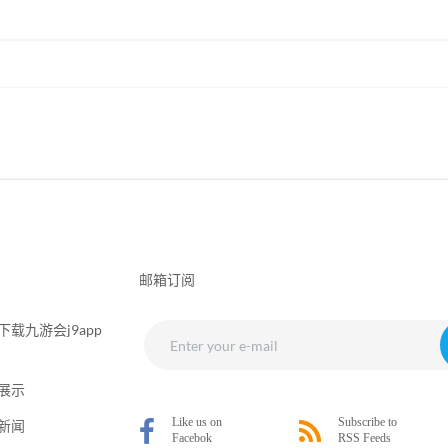
邮箱订阅
下载九游会j9app
展示
新闻